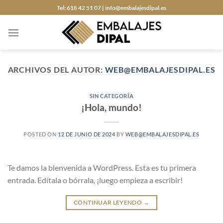
Saltar
Tel: 618 42 51 07 | info@embalajesdipal.es
al
contenido
ARCHIVOS DEL AUTOR:
WEB@EMBALAJESDIPAL.ES
SIN CATEGORÍA
¡Hola, mundo!
POSTED ON
12 DE JUNIO DE 2024
BY
WEB@EMBALAJESDIPAL.ES
Te damos la bienvenida a WordPress. Esta es tu primera
entrada. Edítala o bórrala, ¡luego empieza a escribir!
CONTINUAR LEYENDO
→